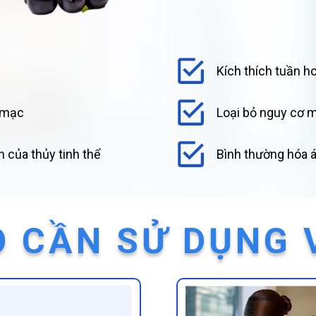
Kích thích tuần 
g mạc
Loại bỏ nguy cơ 
n của thủy tinh thể
Bình thường hóa áp
O CẦN SỬ DỤNG V