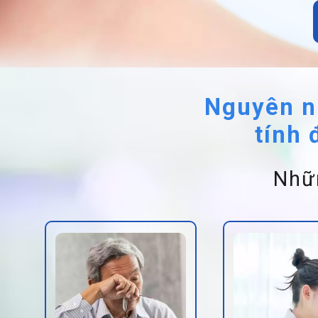
Nguyên nh
tính 
Nhữn