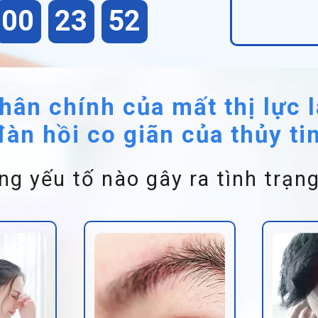
00
23
50
ân chính của mất thị lực 
đàn hồi co giãn của thủy ti
g yếu tố nào gây ra tình trạn