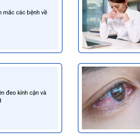
n mắc các bệnh về
n đeo kính cận và
g