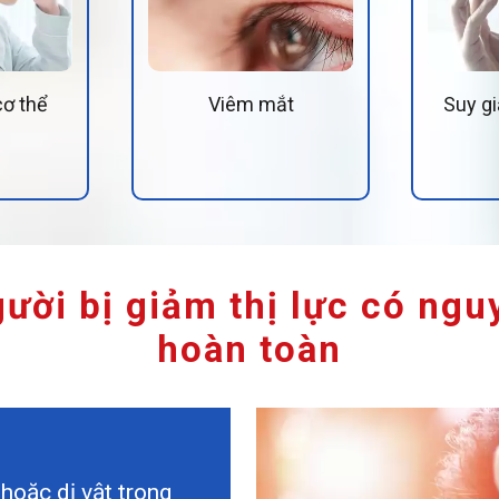
ơ thể
Viêm mắt
Suy g
ười bị giảm thị lực có ngu
hoàn toàn
 hoặc dị vật trong