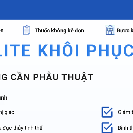
ên
Thuốc không kê đơn
Được k
LITE KHÔI PHỤ
G CẦN PHẪU THUẬT
ình
hị giác
Giảm t
 đục thủy tinh thể
Bình t