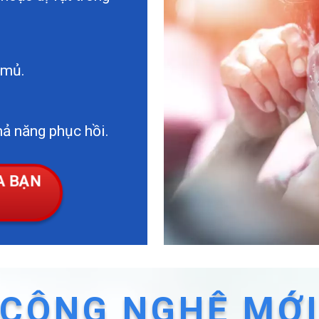
 mủ.
hả năng phục hồi.
ỦA BẠN
CÔNG NGHỆ MỚ