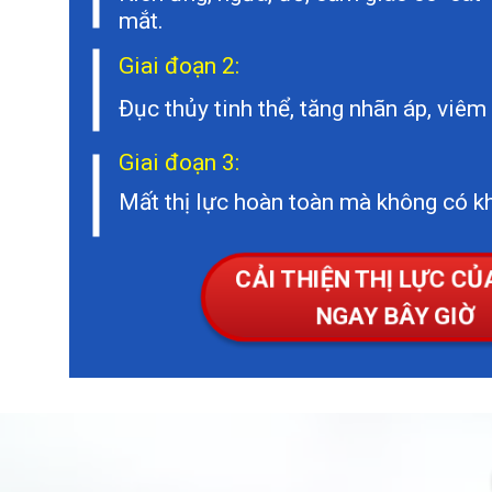
mắt.
Giai đoạn 2:
Đục thủy tinh thể, tăng nhãn áp, viêm
Giai đoạn 3:
Mất thị lực hoàn toàn mà không có k
CẢI THIỆN THỊ LỰC C
NGAY BÂY GIỜ