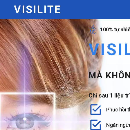
VISILITE
100% tự nhi
VISI
MÀ KHÔN
Chỉ sau 1 liệu tr
Phục hồi t
Ngăn ngừa