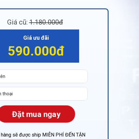
Giá cũ:
1.180.000đ
Giá ưu đãi
590.000đ
Đặt mua ngay
 hàng sẽ được ship MIỄN PHÍ ĐẾN TẬN