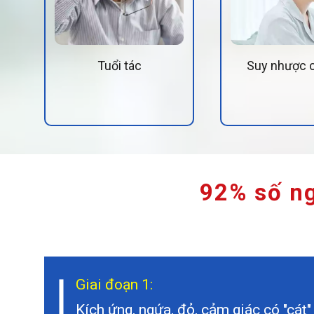
Tuổi tác
Suy nhược c
92% số ng
Giai đoạn 1:
Kích ứng, ngứa, đỏ, cảm giác có "cát"