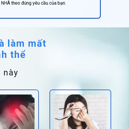
NHÀ theo đúng yêu cầu của bạn.
là làm mất
nh thể
g này