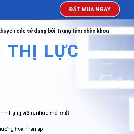
ĐẶT MUA NGAY
huyến cáo sử dụng bởi Trung tâm nhãn khoa
C THỊ LỰC
ình trạng viêm, nhức mỏi mắt
hường hóa nhãn áp